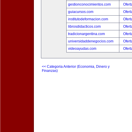
gestionconocimientos.com
Ofert
guiacursos.com
Ofert
institutodeformacion.com
Ofert
librosdidacticos.com
Ofert
tradicionargentina.com
Ofert
universidaddenegocios.com
Ofert
videoayudas.com
Ofert
<< Categoria Anterior (Economia, Dinero y
Finanzas)