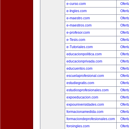
e-curso.com
Ofert
e-Ingles.com
Ofert
e-maestro.com
Ofert
e-maestros.com
Ofert
e-profesor.com
Ofert
e-Tesis.com
Ofert
e-Tutoriales.com
Ofert
educacionpolitica.com
Ofert
educacionprivada.com
Ofert
educuentos.com
Ofert
escuelaprofesional.com
Ofert
estudiegratis.com
Ofert
estudiosprofesionales.com
Ofert
expoeducacion.com
Ofert
expouniversidades.com
Ofert
formacionamedida.com
Ofert
formaciondeprofesionales.com
Ofert
foroingles.com
Ofert