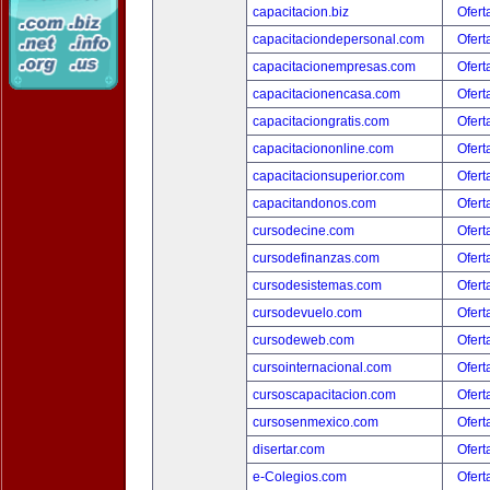
capacitacion.biz
Ofert
capacitaciondepersonal.com
Ofert
capacitacionempresas.com
Ofert
capacitacionencasa.com
Ofert
capacitaciongratis.com
Ofert
capacitaciononline.com
Ofert
capacitacionsuperior.com
Ofert
capacitandonos.com
Ofert
cursodecine.com
Ofert
cursodefinanzas.com
Ofert
cursodesistemas.com
Ofert
cursodevuelo.com
Ofert
cursodeweb.com
Ofert
cursointernacional.com
Ofert
cursoscapacitacion.com
Ofert
cursosenmexico.com
Ofert
disertar.com
Ofert
e-Colegios.com
Ofert