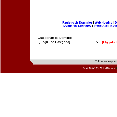
Registro de Dominios
|
Web Hosting
|
D
Dominios Expirados
|
Industrias
|
Indu
Categorías de Dominio:
[Pág. princi
** Precios expre
© 2002/2022 Solo10.com