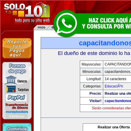
capacitandono
El dueño de este dominio lo ha
Mayusculas:
CAPACITANDO
Minusculas:
capacitandonos
Longitud:
14 caracteres
Categorias:
EducaciÃ³n
Precio:
Realizar una ofe
Visitar!
capacitandono
Serán consideradas ofer
Realizar una Oferta