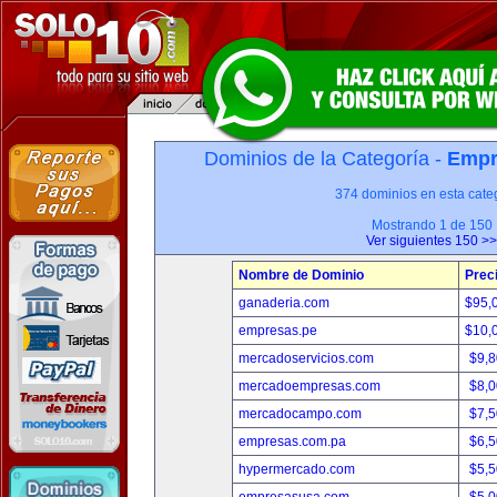
Dominios de la Categoría -
Empr
374 dominios en esta categ
Mostrando 1 de 150
Ver siguientes 150 >>
Nombre de Dominio
Prec
ganaderia.com
$95,
empresas.pe
$10,
mercadoservicios.com
$9,
mercadoempresas.com
$8,
mercadocampo.com
$7,
empresas.com.pa
$6,
hypermercado.com
$5,