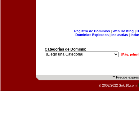
Registro de Dominios
|
Web Hosting
|
D
Dominios Expirados
|
Industrias
|
Indu
Categorías de Dominio:
[Pág. princi
** Precios expre
© 2002/2022 Solo10.com