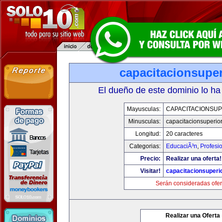
capacitacionsupe
El dueño de este dominio lo ha
Mayusculas:
CAPACITACIONSU
Minusculas:
capacitacionsuperio
Longitud:
20 caracteres
Categorias:
EducaciÃ³n
,
Profesi
Precio:
Realizar una oferta!
Visitar!
capacitacionsuperi
Serán consideradas ofer
Realizar una Oferta