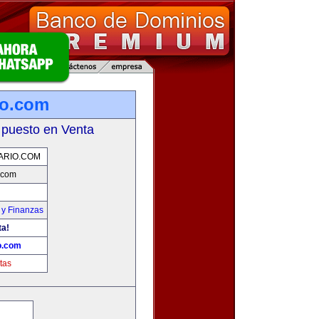
io.com
 puesto en Venta
RIO.COM
.com
 y Finanzas
ta!
o.com
tas