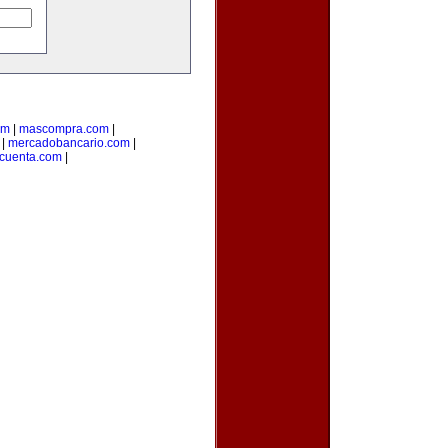
om
|
mascompra.com
|
|
mercadobancario.com
|
ucuenta.com
|