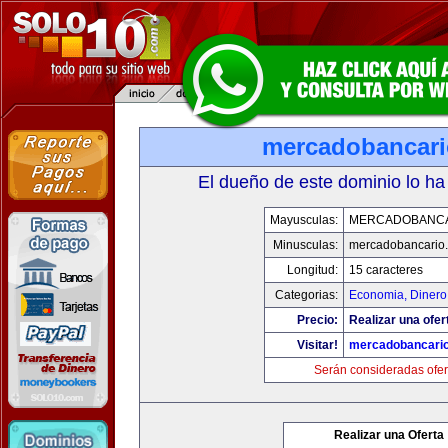
mercadobancar
El dueño de este dominio lo ha
Mayusculas:
MERCADOBANCA
Minusculas:
mercadobancario
Longitud:
15 caracteres
Categorias:
Economia, Dinero
Precio:
Realizar una ofer
Visitar!
mercadobancari
Serán consideradas ofer
Realizar una Oferta