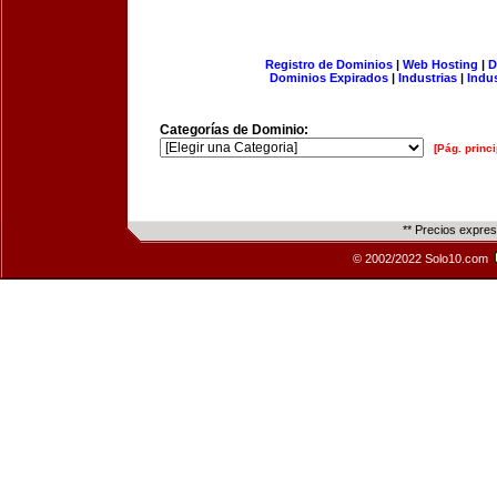
Registro de Dominios
|
Web Hosting
|
D
Dominios Expirados
|
Industrias
|
Indu
Categorías de Dominio:
[Pág. princi
** Precios expre
© 2002/2022 Solo10.com