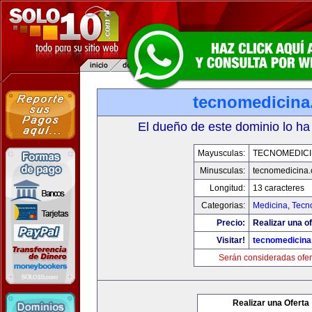
tecnomedicin
El dueño de este dominio lo ha
Mayusculas:
TECNOMEDICI
Minusculas:
tecnomedicina
Longitud:
13 caracteres
Categorias:
Medicina
,
Tecn
Precio:
Realizar una of
Visitar!
tecnomedicin
Serán consideradas ofer
Realizar una Oferta