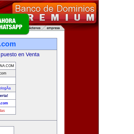
a.com
 puesto en Venta
NA.COM
.com
ologÃ­a
erta!
a.com
tas