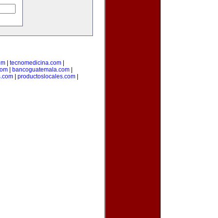
om
|
tecnomedicina.com
|
com
|
bancoguatemala.com
|
s.com
|
productoslocales.com
|