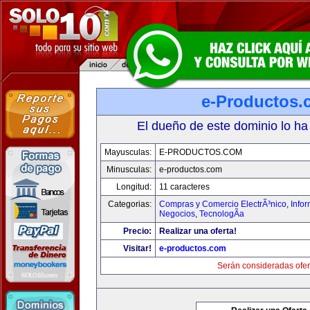
e-Productos.
El dueño de este dominio lo ha
Mayusculas:
E-PRODUCTOS.COM
Minusculas:
e-productos.com
Longitud:
11 caracteres
Categorias:
Compras y Comercio ElectrÃ³nico
,
Info
Negocios
,
TecnologÃ­a
Precio:
Realizar una oferta!
Visitar!
e-productos.com
Serán consideradas ofer