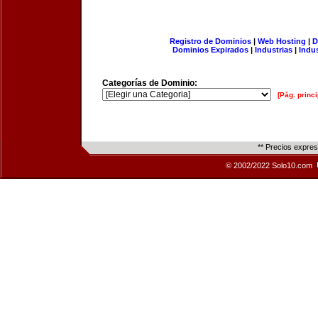
Registro de Dominios
|
Web Hosting
|
D
Dominios Expirados
|
Industrias
|
Indu
Categorías de Dominio:
[Pág. princi
** Precios expre
© 2002/2022 Solo10.com