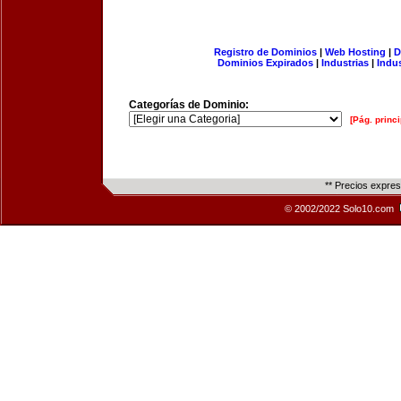
Registro de Dominios
|
Web Hosting
|
D
Dominios Expirados
|
Industrias
|
Indu
Categorías de Dominio:
[Pág. princi
** Precios expre
© 2002/2022 Solo10.com