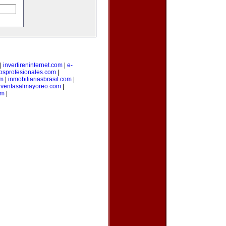
|
invertireninternet.com
|
e-
iosprofesionales.com
|
om
|
inmobiliariasbrasil.com
|
|
ventasalmayoreo.com
|
om
|