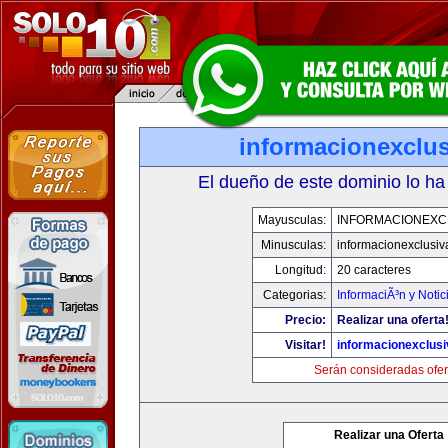
informacionexclu
El dueño de este dominio lo ha
Mayusculas:
INFORMACIONEXC
Minusculas:
informacionexclusi
Longitud:
20 caracteres
Categorias:
InformaciÃ³n y Notic
Precio:
Realizar una oferta
Visitar!
informacionexclus
Serán consideradas ofer
Realizar una Oferta