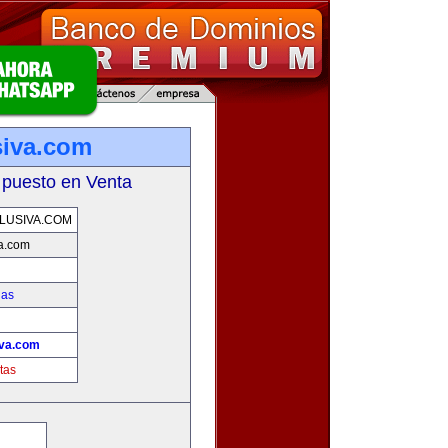
siva.com
 puesto en Venta
LUSIVA.COM
va.com
ias
!
iva.com
tas