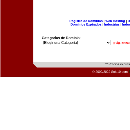
Registro de Dominios
|
Web Hosting
|
D
Dominios Expirados
|
Industrias
|
Indu
Categorías de Dominio:
[Pág. princi
** Precios expre
© 2002/2022 Solo10.com