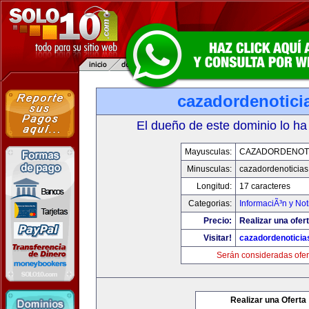
cazadordenotici
El dueño de este dominio lo ha
Mayusculas:
CAZADORDENOTI
Minusculas:
cazadordenoticia
Longitud:
17 caracteres
Categorias:
InformaciÃ³n y Not
Precio:
Realizar una ofert
Visitar!
cazadordenotici
Serán consideradas ofer
Realizar una Oferta