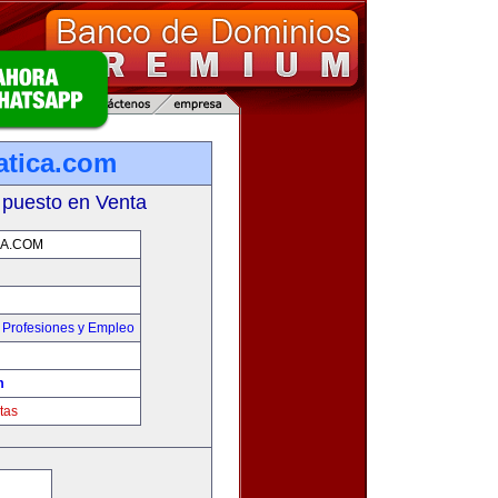
atica.com
 puesto en Venta
CA.COM
,
Profesiones y Empleo
m
tas