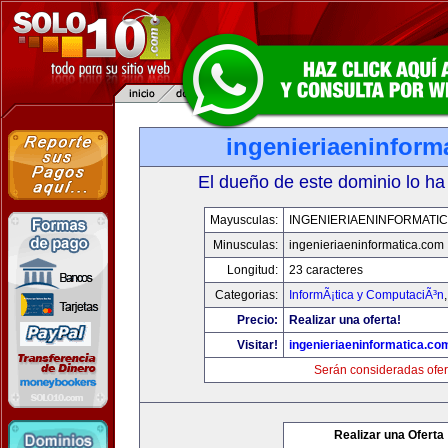
ingenieriaeninform
El dueño de este dominio lo ha
Mayusculas:
INGENIERIAENINFORMATI
Minusculas:
ingenieriaeninformatica.com
Longitud:
23 caracteres
Categorias:
InformÃ¡tica y ComputaciÃ³n
Precio:
Realizar una oferta!
Visitar!
ingenieriaeninformatica.co
Serán consideradas ofer
Realizar una Oferta