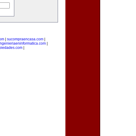
com
|
sucompraencasa.com
|
ingenieriaeninformatica.com
|
opiedades.com
|