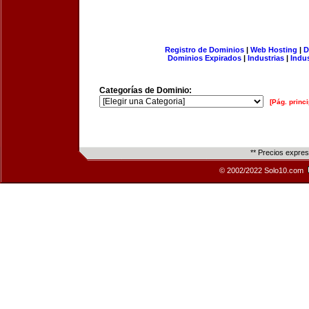
Registro de Dominios
|
Web Hosting
|
D
Dominios Expirados
|
Industrias
|
Indu
Categorías de Dominio:
[Pág. princi
** Precios expre
© 2002/2022 Solo10.com