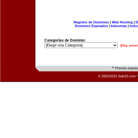
Registro de Dominios
|
Web Hosting
|
D
Dominios Expirados
|
Industrias
|
Indu
Categorías de Dominio:
[Pág. princi
** Precios expre
© 2002/2022 Solo10.com