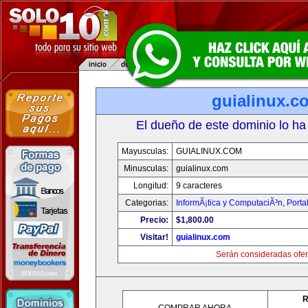
guialinux.c
El dueño de este dominio lo ha
Mayusculas:
GUIALINUX.COM
Minusculas:
guialinux.com
Longitud:
9 caracteres
Categorias:
InformÃ¡tica y ComputaciÃ³n
,
Porta
Precio:
$1,800.00
Visitar!
guialinux.com
Serán consideradas ofer
R