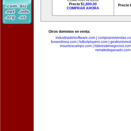
COMPRAR AHORA
Precio $
1,800.00
Precio 
COMPRAR AHORA
Otros dominios en venta:
industriadelsoftware.com
|
comprarviviendas.c
foroenlinea.com
|
futbolplayero.com
|
gestioninmob
insumoscampo.com
|
lideresdenegocios.co
rematedeganado.com