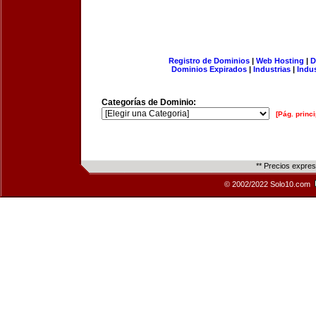
Registro de Dominios
|
Web Hosting
|
D
Dominios Expirados
|
Industrias
|
Indu
Categorías de Dominio:
[Pág. princi
** Precios expre
© 2002/2022 Solo10.com