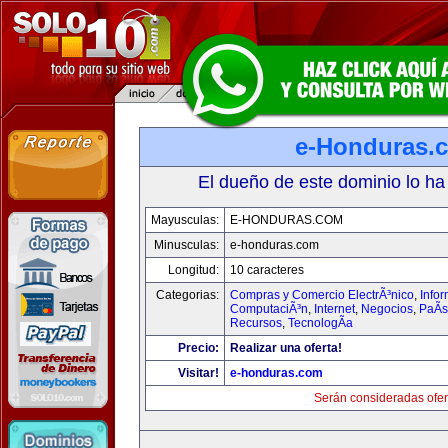
e-Honduras.
El dueño de este dominio lo ha
Mayusculas:
E-HONDURAS.COM
Minusculas:
e-honduras.com
Longitud:
10 caracteres
Categorias:
Compras y Comercio ElectrÃ³nico
,
Infor
ComputaciÃ³n
,
Internet
,
Negocios
,
PaÃ­
Recursos
,
TecnologÃ­a
Precio:
Realizar una oferta!
Visitar!
e-honduras.com
Serán consideradas ofer