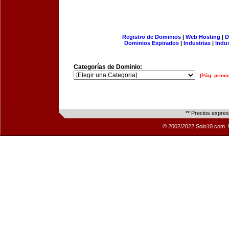
Registro de Dominios
|
Web Hosting
|
D
Dominios Expirados
|
Industrias
|
Indu
Categorías de Dominio:
[Pág. princi
** Precios expre
© 2002/2022 Solo10.com