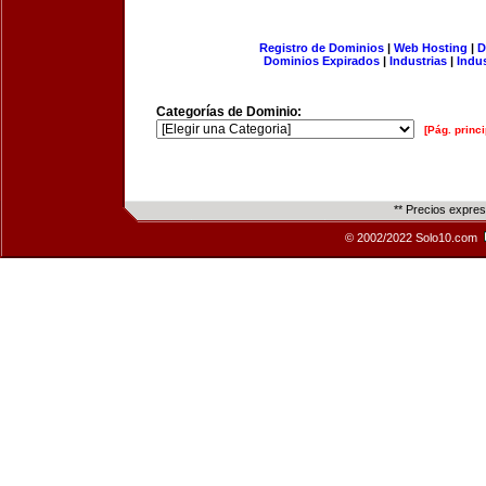
Registro de Dominios
|
Web Hosting
|
D
Dominios Expirados
|
Industrias
|
Indu
Categorías de Dominio:
[Pág. princi
** Precios expre
© 2002/2022 Solo10.com