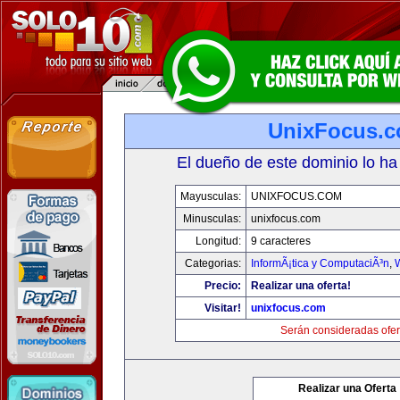
UnixFocus.
El dueño de este dominio lo ha
Mayusculas:
UNIXFOCUS.COM
Minusculas:
unixfocus.com
Longitud:
9 caracteres
Categorias:
InformÃ¡tica y ComputaciÃ³n
,
Precio:
Realizar una oferta!
Visitar!
unixfocus.com
Serán consideradas ofer
Realizar una Oferta