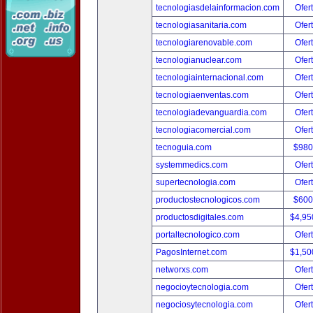
tecnologiasdelainformacion.com
Ofer
tecnologiasanitaria.com
Ofer
tecnologiarenovable.com
Ofer
tecnologianuclear.com
Ofer
tecnologiainternacional.com
Ofer
tecnologiaenventas.com
Ofer
tecnologiadevanguardia.com
Ofer
tecnologiacomercial.com
Ofer
tecnoguia.com
$980
systemmedics.com
Ofer
supertecnologia.com
Ofer
productostecnologicos.com
$600
productosdigitales.com
$4,95
portaltecnologico.com
Ofer
PagosInternet.com
$1,50
networxs.com
Ofer
negocioytecnologia.com
Ofer
negociosytecnologia.com
Ofer