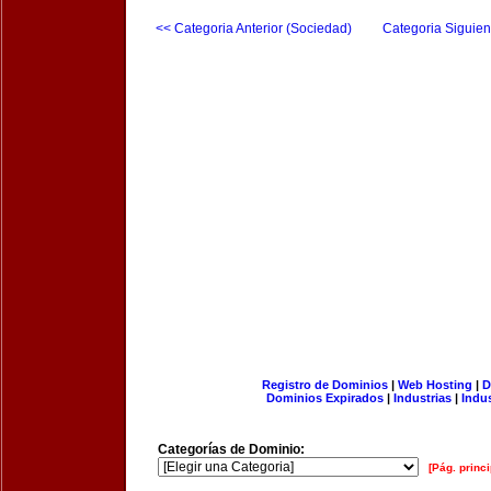
<< Categoria Anterior (Sociedad)
Categoria Siguien
Registro de Dominios
|
Web Hosting
|
D
Dominios Expirados
|
Industrias
|
Indu
Categorías de Dominio:
[Pág. princi