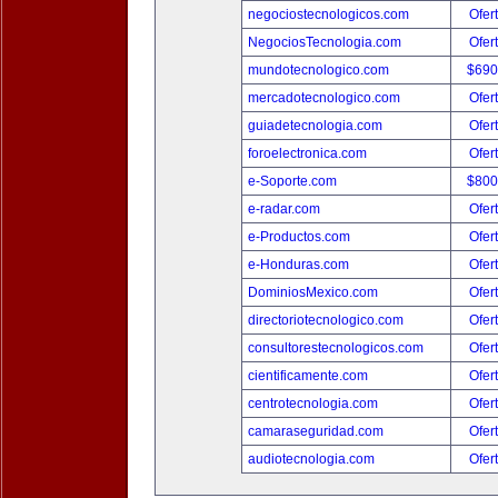
negociostecnologicos.com
Ofer
NegociosTecnologia.com
Ofer
mundotecnologico.com
$690
mercadotecnologico.com
Ofer
guiadetecnologia.com
Ofer
foroelectronica.com
Ofer
e-Soporte.com
$800
e-radar.com
Ofer
e-Productos.com
Ofer
e-Honduras.com
Ofer
DominiosMexico.com
Ofer
directoriotecnologico.com
Ofer
consultorestecnologicos.com
Ofer
cientificamente.com
Ofer
centrotecnologia.com
Ofer
camaraseguridad.com
Ofer
audiotecnologia.com
Ofer